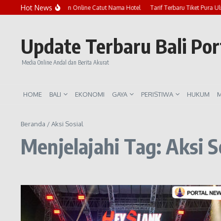
Lewati ke konten
Hot News
Marak Penipuan Online Catut Nama Hotel
Tarif Terbaru Tiket Pura U
Update Terbaru Bali Po
Media Online Andal dan Berita Akurat
HOME
BALI
EKONOMI
GAYA
PERISTIWA
HUKUM
M
Beranda
/
Aksi Sosial
Menjelajahi Tag: Aksi S