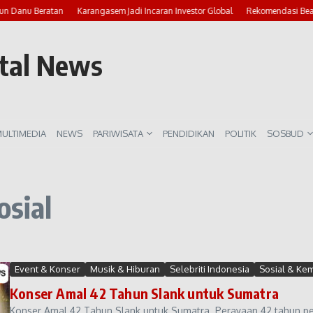
lun Danu Beratan
Karangasem Jadi Incaran Investor Global
Rekomendasi Beac
rtal News
ULTIMEDIA
NEWS
PARIWISATA
PENDIDIKAN
POLITIK
SOSBUD
osial
Event & Konser
Musik & Hiburan
Selebriti Indonesia
Sosial & Ke
Konser Amal 42 Tahun Slank untuk Sumatra
Konser Amal 42 Tahun Slank untuk Sumatra. Perayaan 42 tahun perj