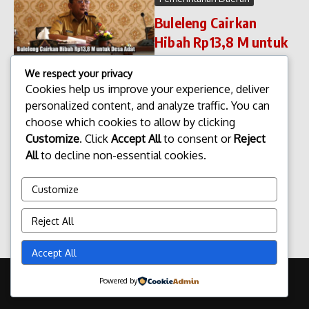
Buleleng Cairkan
Hibah Rp13,8 M untuk
Desa Adat
We respect your privacy
Buleleng Cairkan Hibah Rp13,8
Cookies help us improve your experience, deliver
M untuk Desa Adat.
personalized content, and analyze traffic. You can
Pemerintah Kabupaten
choose which cookies to allow by clicking
(Pemkab) Buleleng kembali
menunjukkan komitmennya
Customize
. Click
Accept All
to consent or
Reject
dalam menjaga keberlanjutan
All
to decline non-essential cookies.
budaya dan tradisi lokal
dengan mencairkan dana
Customize
hiba...
admin
Maret 18, 2026
Reject All
Read More
Accept All
Copyright © 2026 Update Terbaru Bali Portal News | Powered by
Powered by
Majalah Berita X