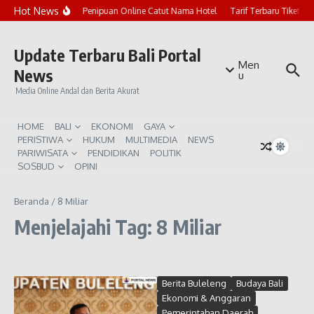
Lewati ke konten
Hot News
Marak Penipuan Online Catut Nama Hotel
Tarif Terbaru Tiket P
Update Terbaru Bali Portal
Men
News
u
Media Online Andal dan Berita Akurat
HOME
BALI
EKONOMI
GAYA
PERISTIWA
HUKUM
MULTIMEDIA
NEWS
PARIWISATA
PENDIDIKAN
POLITIK
SOSBUD
OPINI
Beranda
/
8 Miliar
Menjelajahi Tag: 8 Miliar
Berita Buleleng
Budaya Bali
Ekonomi & Anggaran
Pemerintahan Daerah